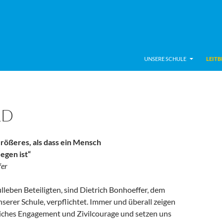
UNSERE SCHULE
LEITB
LD
 Größeres, als dass ein Mensch
egen ist“
fer
ulleben Beteiligten, sind Dietrich Bonhoeffer, dem
erer Schule, verpflichtet. Immer und überall zeigen
tliches Engagement und Zivilcourage und setzen uns