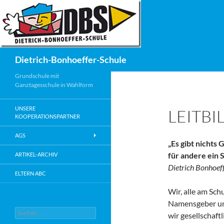
Zum
Inhalt
springen
Suchen
Dietrich-Bonhoeffer-Schule
Grundschule mit
Ganztagesschule in Wahlform
UNSERE
LEITBI
KOOPERATIONSPARTNER
AGS
„Es gibt nichts
für andere ein S
ARTIKEL-ARCHIV
Dietrich Bonhoef
ELTERN ABC
Wir, alle am Sch
Namensgeber uns
Suche
wir gesellschaf
nach: