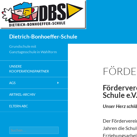
Zum
Inhalt
springen
Suchen
Dietrich-Bonhoeffer-Schule
Grundschule mit
Ganztagesschule in Wahlform
UNSERE
FÖRDE
KOOPERATIONSPARTNER
AGS
Förderver
Schule e.V
ARTIKEL-ARCHIV
Unser Herz schlä
ELTERN ABC
Der Förderverein
Jahren die Schul
Suche
nach:
Erziehungsarbeit