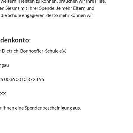
 weiterhin leisten zu können, brauchen wir ihre Hilfe.
en Sie uns mit Ihrer Spende. Je mehr Eltern und
 die Schule engagieren, desto mehr können wir
ndenkonto:
 Dietrich-Bonhoeffer-Schule e.V.
chgau
5 0036 0010 3728 95
6XX
ir Ihnen eine Spendenbescheinigung aus.