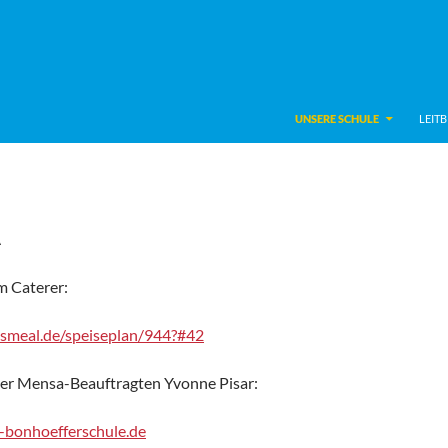
UNSERE SCHULE
LEITB
A
m Caterer:
idsmeal.de/speiseplan/944?#42
er Mensa-Beauftragten Yvonne Pisar:
-bonhoefferschule.de