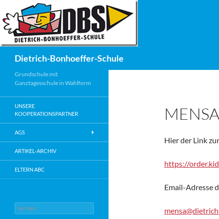
Zum
Inhalt
springen
Suchen
Dietrich-Bonhoeffer-Schule
Grundschule mit
Ganztagesschule in Wahlform
UNSERE
MENS
KOOPERATIONSPARTNER
AGS
Hier der Link zu
ARTIKEL-ARCHIV
https://order.k
ELTERN ABC
Email-Adresse d
Suche
mensa@dietrich
nach: