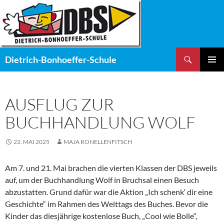
Zum
Inhalt
springen
Suchen
Dietrich-Bonhoeffer-Schule
PRIMÄR
MENÜ
AUSFLUG ZUR
BUCHHANDLUNG WOLF
22. MAI 2025
MAJA RONELLENFITSCH
Am 7. und 21. Mai brachen die vierten Klassen der DBS jeweils
auf, um der Buchhandlung Wolf in Bruchsal einen Besuch
abzustatten. Grund dafür war die Aktion „Ich schenk‘ dir eine
Geschichte“ im Rahmen des Welttags des Buches. Bevor die
Kinder das diesjährige kostenlose Buch, „Cool wie Bolle“,