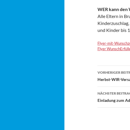
WER kann den W
Alle Eltern in Br
Kinderzuschlag,
und Kinder bis 
Flyer-mit-Wunschz
Flyer WunschErfülle
Beitragsn
VORHERIGER BEIT
Herbst-WIR-Ver
NÄCHSTER BEITRA
Einladung zum A