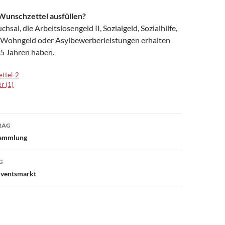
unschzettel ausfüllen?
uchsal, die Arbeitslosengeld II, Sozialgeld, Sozialhilfe,
 Wohngeld oder Asylbewerberleistungen erhalten
15 Jahren haben.
ettel-2
r (1)
avigation
RAG
sammlung
G
dventsmarkt