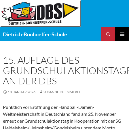
Zum
Inhalt
springen
Suchen
Dietrich-Bonhoeffer-Schule
PRIMÄR
MENÜ
15. AUFLAGE DES
GRUNDSCHULAKTIONSTAG
AN DER DBS
18. JANUAR 2026
SUSANNE KUEMMERLE
Pünktlich vor Eröffnung der Handball-Damen-
Weltmeisterschaft in Deutschland fand am 25. November
erneut der Grundschulaktionstag in Kooperation mit der SG
Heidelsheim/Helmsheim/Gondelsheim unter dem Motto