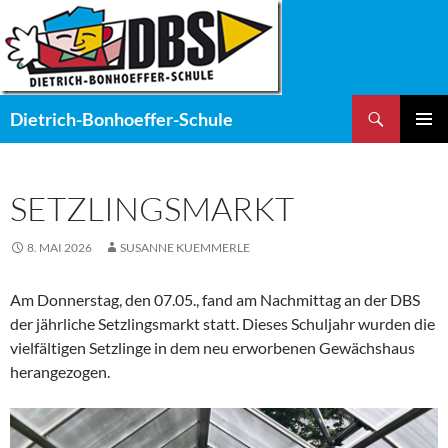
Zum
Inhalt
springen
Suchen
Dietrich-Bonhoeffer-Schule
PRIMÄR
MENÜ
SETZLINGSMARKT
8. MAI 2026
SUSANNE KUEMMERLE
Am Donnerstag, den 07.05., fand am Nachmittag an der DBS
der jährliche Setzlingsmarkt statt. Dieses Schuljahr wurden die
vielfältigen Setzlinge in dem neu erworbenen Gewächshaus
herangezogen.